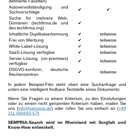
definierte Facetten)
Autovervollständigung und
✔
✔
Suchvorschläge
Suche für mehrere Web-
Domänen (techfirma.de und
✔
dev.techfirma.org)
Inhaltliche Duplikatserkennung
✔
teilweise
Frei von Werbung
✔
teilweise
White-Label-Lösung
✔
teilweise
SaaS-Lösung verfügbar
✔
teilweise
Server-Lösung (on-premises)
✔
teilweise
verfügbar
DSGVO-konform, deutsche
✔
teilweise
Rechenzentren
In jedem Beispiel-Film steht oben eine Suchanfrage und
unten eine intelligent findbare Textstelle eines Dokuments:
Wenn Sie Fragen zu einem Kriterium, zu den Einstufungen
oder zu einem nicht genannten Kriterium haben, mailen Sie
uns (
info@sempria.de
) oder rufen Sie uns einfach an (
+49
211 566693-57
).
SEMPRIA-Search wird im Rheinland mit Sorgfalt und
Know-How entwickelt.