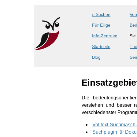
⌕ Suchen
Ver
Für Eilige
Bed
Info-Zentrum
Sie
Startseite
The
Blog
Sem
Einsatzgebie
Die bedeutungsorientie
verstehen und besser re
verschiedenster Programm
Volltext-Suchmasch
Suchplugin für Do