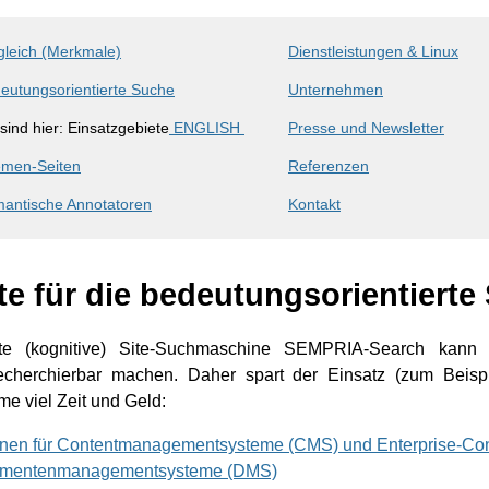
gleich (Merkmale)
Dienstleistungen & Linux
eutungsorientierte Suche
Unternehmen
 sind hier: Einsatzgebiete
ENGLISH
Presse und Newsletter
men-Seiten
Referenzen
antische Annotatoren
Kontakt
te für die bedeutungsorientierte
rte (kognitive) Site-Suchmaschine SEMPRIA-Search kann 
cherchierbar machen. Daher spart der Einsatz (zum Beispi
e viel Zeit und Geld:
inen für Contentmanagementsysteme (CMS) und Enterprise-C
kumentenmanagementsysteme (DMS)