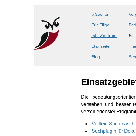
⌕ Suchen
Ver
Für Eilige
Bed
Info-Zentrum
Sie
Startseite
The
Blog
Sem
Einsatzgebie
Die bedeutungsorientie
verstehen und besser re
verschiedenster Programm
Volltext-Suchmasch
Suchplugin für Do