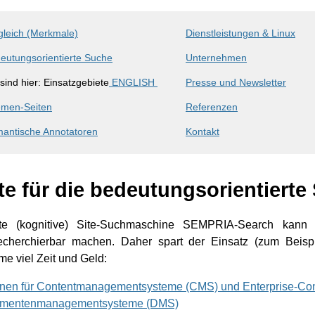
gleich (Merkmale)
Dienstleistungen & Linux
eutungsorientierte Suche
Unternehmen
 sind hier: Einsatzgebiete
ENGLISH
Presse und Newsletter
men-Seiten
Referenzen
antische Annotatoren
Kontakt
te für die bedeutungsorientierte
rte (kognitive) Site-Suchmaschine SEMPRIA-Search kann 
cherchierbar machen. Daher spart der Einsatz (zum Beispi
e viel Zeit und Geld:
inen für Contentmanagementsysteme (CMS) und Enterprise-C
kumentenmanagementsysteme (DMS)